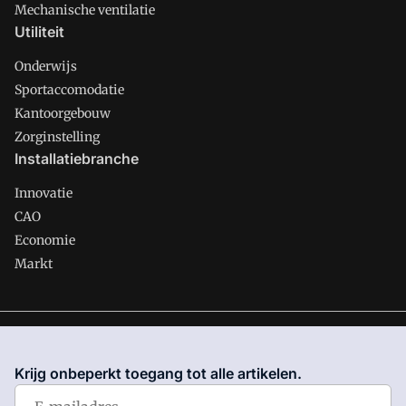
Mechanische ventilatie
Utiliteit
Onderwijs
Sportaccomodatie
Kantoorgebouw
Zorginstelling
Installatiebranche
Innovatie
CAO
Economie
Markt
Gawalo is onderdeel van VMN media. Lees in
ons manifest
waar VMN media voor staat. Op gebruik van deze site zijn de
Krijg onbeperkt toegang tot alle artikelen.
volgende regelingen van toepassing:
Algemene Voorwaarden