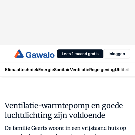
Lees 1 maand gratis
Inloggen
Klimaattechniek
Energie
Sanitair
Ventilatie
Regelgeving
Utiliteit
In
Ventilatie-warmtepomp en goede
luchtdichting zijn voldoende
De familie Geerts woont in een vrijstaand huis op