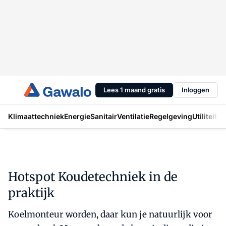
Lees 1 maand gratis
Inloggen
Klimaattechniek
Energie
Sanitair
Ventilatie
Regelgeving
Utiliteit
In
Hotspot Koudetechniek in de
praktijk
Koelmonteur worden, daar kun je natuurlijk voor