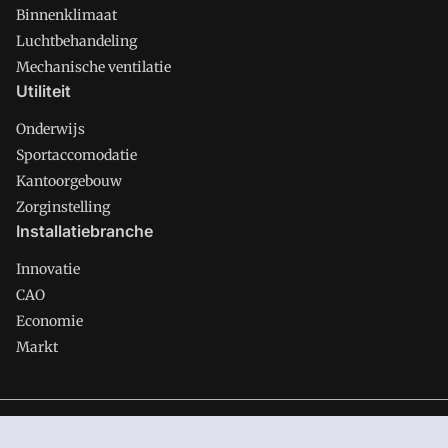
Binnenklimaat
Luchtbehandeling
Mechanische ventilatie
Utiliteit
Onderwijs
Sportaccomodatie
Kantoorgebouw
Zorginstelling
Installatiebranche
Innovatie
CAO
Economie
Markt
Gawalo is onderdeel van VMN media. Lees in
ons manifest