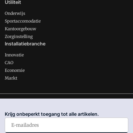
Utiliteit
Onderwijs
Sportaccomodatie
Kantoorgebouw
Zorginstelling
Installatiebranche
Innovatie
CAO
Economie
Markt
Gawalo is onderdeel van VMN media. Lees in
ons manifest
waar VMN media voor staat. Op gebruik van deze site zijn de
Krijg onbeperkt toegang tot alle artikelen.
volgende regelingen van toepassing:
Algemene Voorwaarden
en
Privacy en Cookie beleid
|
Privacy instellingen