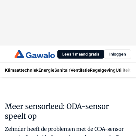
Lees 1 maand gratis
Inloggen
Klimaattechniek
Energie
Sanitair
Ventilatie
Regelgeving
Utiliteit
In
Meer sensorleed: ODA-sensor
speelt op
Zehnder heeft de problemen met de ODA-sensor