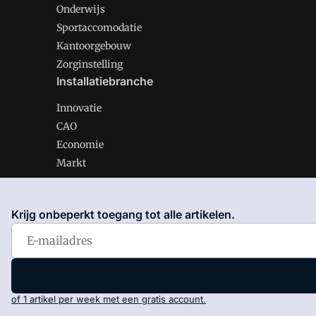
Onderwijs
Sportaccomodatie
Kantoorgebouw
Zorginstelling
Installatiebranche
Innovatie
CAO
Economie
Markt
Krijg onbeperkt toegang tot alle artikelen.
Gawalo is onderdeel van VMN media. Lees in
ons manif
Voorwaarden
en
Privacy en Cookie beleid
|
Privacy inst
of 1 artikel per week met een gratis account.