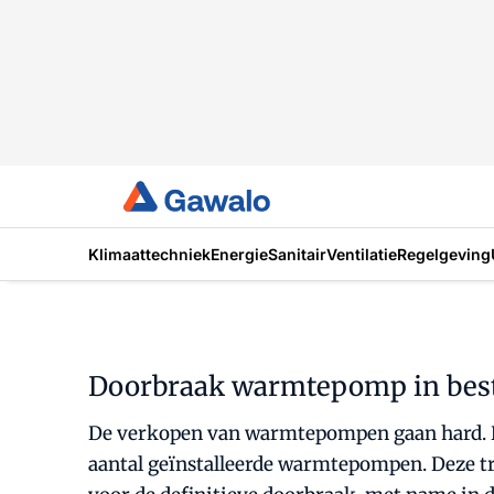
Klimaattechniek
Energie
Sanitair
Ventilatie
Regelgeving
Doorbraak warmtepomp in bes
De verkopen van warmtepompen gaan hard. Dat 
aantal geïnstalleerde warmtepompen. Deze tr