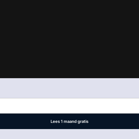
est
waar VMN media voor staat. Op gebruik van deze site zijn de vo
ellingen
Lees 1 maand gratis