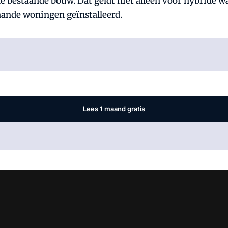
e bestaande bouw. Dat geldt niet alleen voor hybride 
ande woningen geïnstalleerd.
Log in
om dit artikel te lezen.
Lees 1 maand gratis