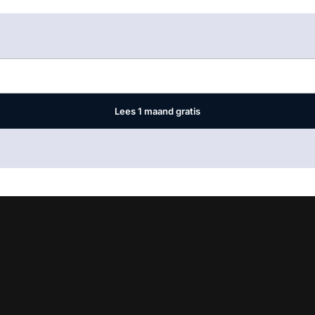
Log in
om dit artikel te lezen.
Lees 1 maand gratis