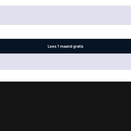
Log in
om dit artikel te lezen.
Lees 1 maand gratis