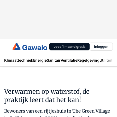
Lees 1 maand gratis
Inloggen
Klimaattechniek
Energie
Sanitair
Ventilatie
Regelgeving
Utiliteit
In
Verwarmen op waterstof, de
praktijk leert dat het kan!
Bewoners van een rijtjeshuis in The Green Village