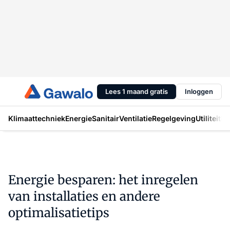
Lees 1 maand gratis
Inloggen
Klimaattechniek
Energie
Sanitair
Ventilatie
Regelgeving
Utiliteit
In
Energie besparen: het inregelen
van installaties en andere
optimalisatietips