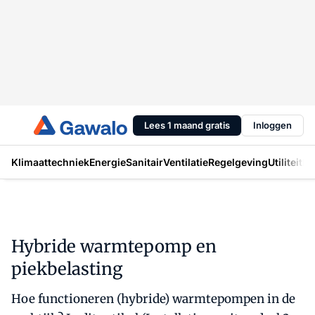
Lees 1 maand gratis
Inloggen
Klimaattechniek
Energie
Sanitair
Ventilatie
Regelgeving
Utiliteit
In
Hybride warmtepomp en
piekbelasting
Hoe functioneren (hybride) warmtepompen in de