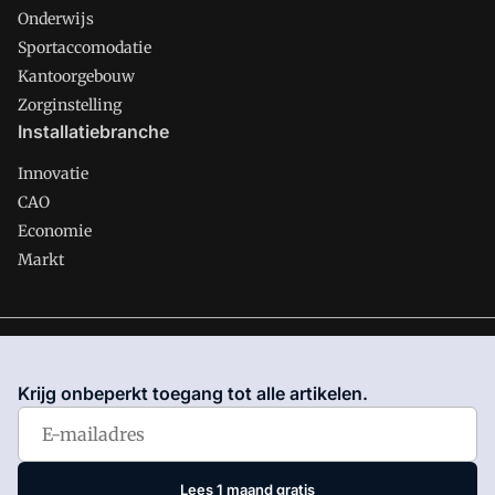
Onderwijs
Sportaccomodatie
Kantoorgebouw
Zorginstelling
Installatiebranche
Innovatie
CAO
Economie
Markt
Gawalo is onderdeel van VMN media. Lees in
ons manifest
waar VMN media voor staat. Op gebruik van deze site zijn de
Krijg onbeperkt toegang tot alle artikelen.
volgende regelingen van toepassing:
Algemene Voorwaarden
en
Privacy en Cookie beleid
|
Privacy instellingen
Lees 1 maand gratis