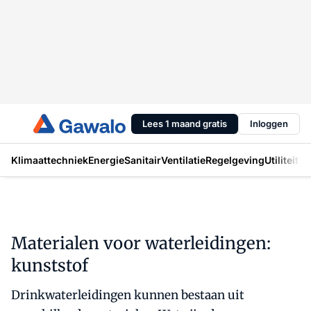
Lees 1 maand gratis
Inloggen
Klimaattechniek
Energie
Sanitair
Ventilatie
Regelgeving
Utiliteit
In
Materialen voor waterleidingen:
kunststof
Drinkwaterleidingen kunnen bestaan uit