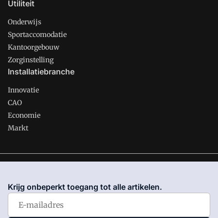
Utiliteit
Onderwijs
Sportaccomodatie
Kantoorgebouw
Zorginstelling
Installatiebranche
Innovatie
CAO
Economie
Markt
Gawalo is onderdeel van VMN media. Lees in
ons manifest
waar VMN media voor staat. Op gebruik van deze site zijn de
Krijg onbeperkt toegang tot alle artikelen.
volgende regelingen van toepassing:
Algemene Voorwaarden
en
Privacy en Cookie beleid
|
Privacy instellingen