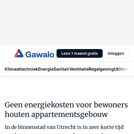
Lees 1 maand gratis
Inloggen
Klimaattechniek
Energie
Sanitair
Ventilatie
Regelgeving
Utiliteit
In
Geen energiekosten voor bewoners
houten appartementsgebouw
In de binnenstad van Utrecht is in zeer korte tijd