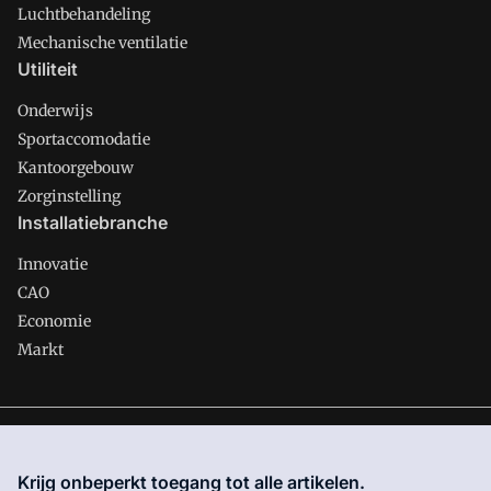
Luchtbehandeling
Mechanische ventilatie
Utiliteit
Onderwijs
Sportaccomodatie
Kantoorgebouw
Zorginstelling
Installatiebranche
Innovatie
CAO
Economie
Markt
Gawalo is onderdeel van VMN media. Lees in
ons manifest
waar VMN media voor staat. Op gebruik van deze site zijn de
Krijg onbeperkt toegang tot alle artikelen.