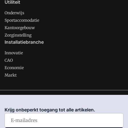
Utiliteit
Onderwijs
Sportaccomodatie
Kantoorgebouw
Zorginstelling
Installatiebranche
Innovatie
CAO
Economie
Markt
Gawalo is onderdeel van VMN media. Lees in
ons manifest
waar VMN media voor staat. Op gebruik van deze site zijn de
Krijg onbeperkt toegang tot alle artikelen.
volgende regelingen van toepassing:
Algemene Voorwaarden
en
Privacy en Cookie beleid
|
Privacy instellingen