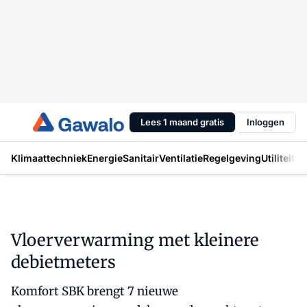
Lees 1 maand gratis
Inloggen
Klimaattechniek
Energie
Sanitair
Ventilatie
Regelgeving
Utiliteit
In
Vloerverwarming met kleinere
debietmeters
Komfort SBK brengt 7 nieuwe