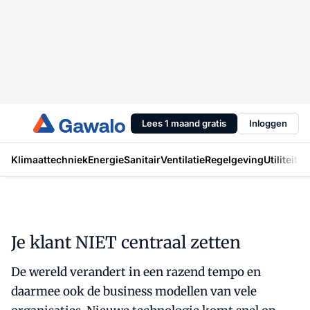
Lees 1 maand gratis
Inloggen
Klimaattechniek
Energie
Sanitair
Ventilatie
Regelgeving
Utiliteit
In
Je klant NIET centraal zetten
De wereld verandert in een razend tempo en
daarmee ook de business modellen van vele