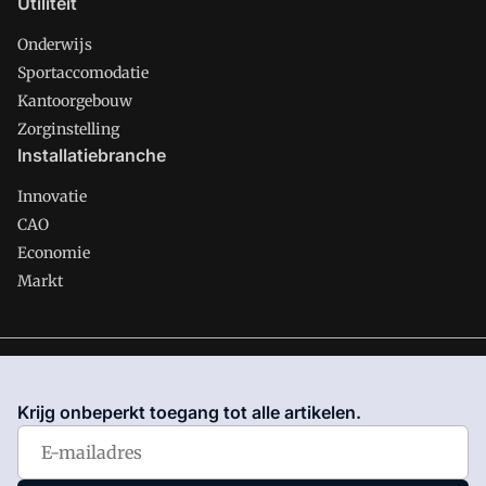
Utiliteit
Onderwijs
Sportaccomodatie
Kantoorgebouw
Zorginstelling
Installatiebranche
Innovatie
CAO
Economie
Markt
Gawalo is onderdeel van VMN media. Lees in
ons manifest
waar VMN media voor staat. Op gebruik van deze site zijn de
Krijg onbeperkt toegang tot alle artikelen.
volgende regelingen van toepassing:
Algemene Voorwaarden
en
Privacy en Cookie beleid
|
Privacy instellingen