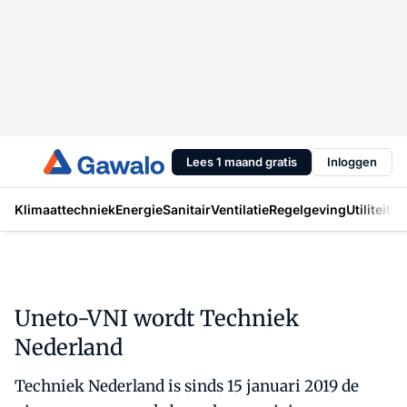
Lees 1 maand gratis
Inloggen
Klimaattechniek
Energie
Sanitair
Ventilatie
Regelgeving
Utiliteit
In
Uneto-VNI wordt Techniek
Nederland
Techniek Nederland is sinds 15 januari 2019 de