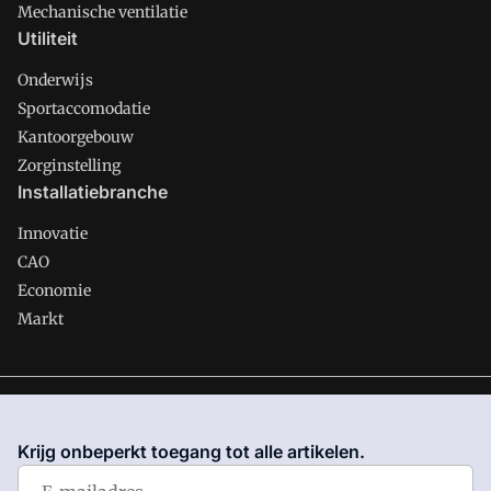
Mechanische ventilatie
Utiliteit
Onderwijs
Sportaccomodatie
Kantoorgebouw
Zorginstelling
Installatiebranche
Innovatie
CAO
Economie
Markt
Gawalo is onderdeel van VMN media. Lees in
ons manifest
waar VMN media voor staat. Op gebruik van deze site zijn de
Krijg onbeperkt toegang tot alle artikelen.
volgende regelingen van toepassing:
Algemene Voorwaarden